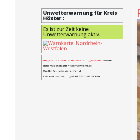
Unwetterwarnung für Kreis
Höxter :
Es ist zur Zeit keine
Unwetterwarnung aktiv.
Insgesamt sind 0 Unwetterwarnung(en) aktiv.
Weitere
Informationen auf
https://www.dwd.de
Quelle: Deutsche Wetterdienst
Letzte Aktualisierung 08.08.2026 - 09:38 Uhr