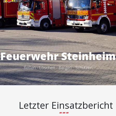
Feuerwehr Steinheim
Feuerwehr Steinheim
Retten - Löschen - Bergen - Schützen
Retten - Löschen - Bergen - Schützen
Letzter Einsatzbericht