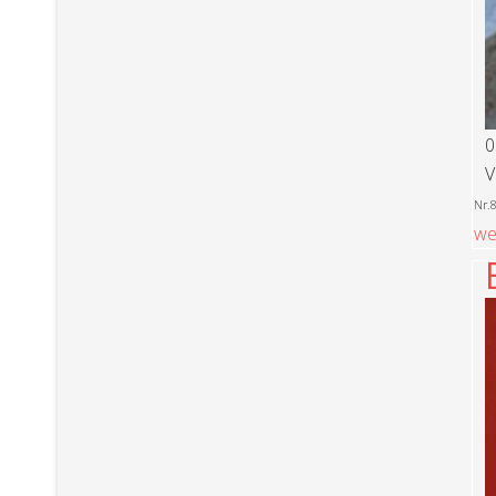
0
V
Nr.
we