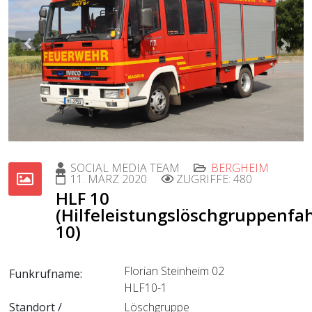
Previous
Nex
SOCIAL MEDIA TEAM
BERGHEIM
11. MÄRZ 2020
ZUGRIFFE: 480
HLF 10
(Hilfeleistungslöschgruppenfa
10)
Florian Steinheim 02
Funkrufname:
HLF10-1
Standort /
Löschgruppe