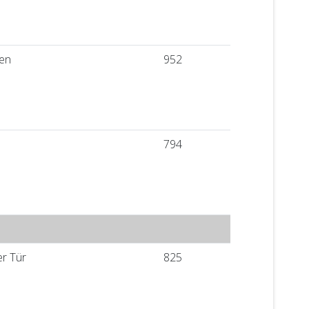
zen
952
794
er Tür
825