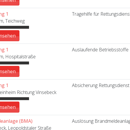
ng 1
Tragehilfe für Rettungsdiens
m, Teichweg
ansehen
ng 1
Auslaufende Betriebsstoffe 
m, Hospitalstraße
ansehen
ng 1
Absicherung Rettungsdienst
einheim Richtung Vinsebeck
ansehen
eanlage (BMA)
Auslösung Brandmeldeanlage
k, Leopoldstaler Straße