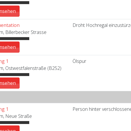
ansehen
entation
Droht Hochregal einzustür
m, Billerbecker Strasse
ansehen
ng 1
Ölspur
m, Ostwestfalenstraße (B252)
ansehen
ng 1
Person hinter verschlossen
im, Neue Straße
ansehen