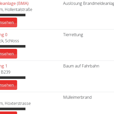
eanlage (BMA)
Auslösung Brandmeldeanla
m, Hollentalstraße
ansehen
ng 0
Tierrettung
k, Schloss
ansehen
ng 1
Baum auf Fahrbahn
, B239
ansehen
Mülleimerbrand
m, Höxterstrasse