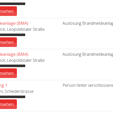
ansehen
eanlage (BMA)
Auslösung Brandmeldeanlage
k, Leopoldstaler Straße
ansehen
eanlage (BMA)
Auslösung Brandmeldeanlage
k, Leopoldstaler Straße
ansehen
ng 1
Person hinter verschlossen
m, Schiederstrasse
ansehen