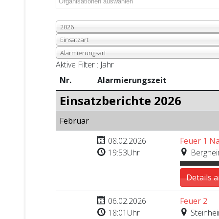
2026
Einsatzart
Alarmierungsart
Aktive Filter :
Jahr
Nr.
Alarmierungszeit
Einsatzberichte 2026
Februar
Nr. 18
08.02.2026
Feuer 1 N
19:53Uhr
Bergheim
Details 
Nr. 17
06.02.2026
Feuer 2
18:01Uhr
Steinhei