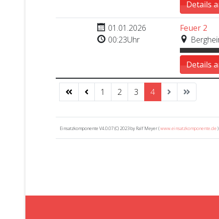
Details 
Nr. 1
01.01.2026
Feuer 2
00:23Uhr
Bergheim
Details 
1
2
3
4
Einsatzkomponente V4.0.07 (C) 2023 by Ralf Meyer (
www.einsatzkomponente.de
)