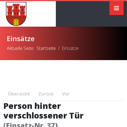
Einsätze
Aktuelle Seite:
Startseite
Einsätze
Übersicht
Zurück
Vor
Person hinter
verschlossener Tür
(Einsatz-Nr. 37)