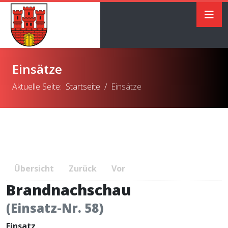
Einsätze
Aktuelle Seite:
Startseite
Einsätze
Übersicht
Zurück
Vor
Brandnachschau
(Einsatz-Nr. 58)
Einsatz