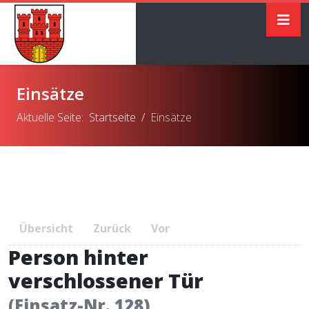
Einsätze
Aktuelle Seite:
Startseite
Einsätze
Übersicht
Zurück
Vor
Person hinter
verschlossener Tür
(Einsatz-Nr. 128)