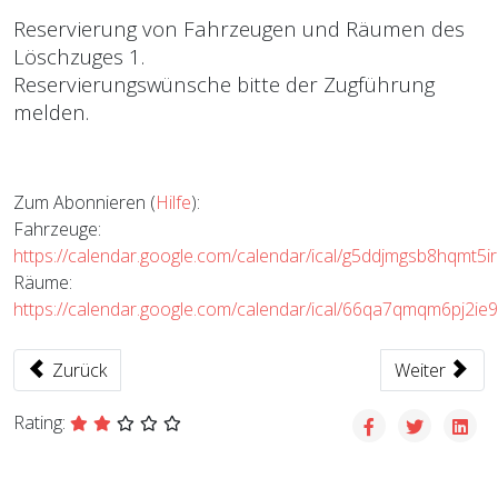
Reservierung von Fahrzeugen und Räumen des
Löschzuges 1.
Reservierungswünsche bitte der Zugführung
melden.
Zum Abonnieren (
Hilfe
):
Fahrzeuge:
https://calendar.google.com/calendar/ical/g5ddjmgsb8hqmt5ir
Räume:
https://calendar.google.com/calendar/ical/66qa7qmqm6pj2ie9
Vorheriger Beitrag: ABC Zug Nord
Nächster Bei
Zurück
Weiter
Rating: