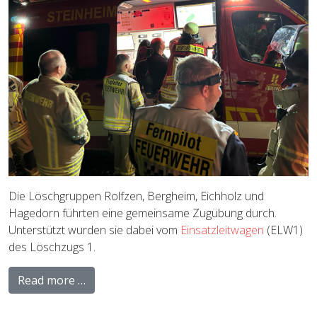
Die Löschgruppen Rolfzen, Bergheim, Eichholz und
Hagedorn führten eine gemeinsame Zugübung durch.
Unterstützt wurden sie dabei vom
Einsatzleitwagen
(ELW1)
des Löschzugs 1.
Read more …